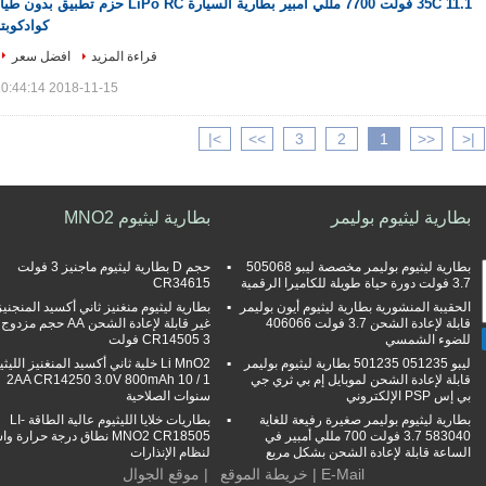
35C 11.1 فولت 7700 مللي أمبير بطارية السيارة LiPo RC حزم تطبيق بدون ط
كوادكوبت
قراءة المزيد
افضل سعر
2018-11-15 10:44:14
>|
>>
3
2
1
<<
|<
بطارية ليثيوم بوليمر
بطارية ليثيوم MNO2
بطارية ليثيوم بوليمر مخصصة ليبو 505068
حجم D بطارية ليثيوم ماجنيز 3 فولت
3.7 فولت دورة حياة طويلة للكاميرا الرقمية
CR34615
الحقيبة المنشورية بطارية ليثيوم أيون بوليمر
بطارية ليثيوم منغنيز ثاني أكسيد المنجنيز
قابلة لإعادة الشحن 3.7 فولت 406066
غير قابلة لإعادة الشحن AA حجم مزدوج
للضوء الشمسي
CR14505 3 فولت
ليبو 051235 501235 بطارية ليثيوم بوليمر
Li MnO2 خلية ثاني أكسيد المنغنيز الليث
قابلة لإعادة الشحن لموبايل إم بي ثري جي
1 / 2AA CR14250 3.0V 800mAh 10
بي إس PSP الإلكتروني
سنوات الصلاحية
بطارية ليثيوم بوليمر صغيرة رفيعة للغاية
بطاريات خلايا الليثيوم عالية الطاقة LI-
583040 3.7 فولت 700 مللي أمبير في
MNO2 CR18505 نطاق درجة حرارة و
الساعة قابلة لإعادة الشحن بشكل مربع
لنظام الإنذارات
E-Mail
|
خريطة الموقع
| موقع الجوال