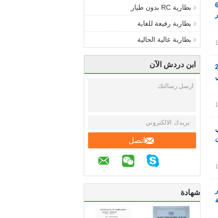
يبو 651723
بطارية RC بدون طيار
بطارية رفيعة للغاية
بطارية عالية الحالية
ابن دردش الآن
 380 مللي أمبير 20C
عالي
اتصل
ر
شهادة