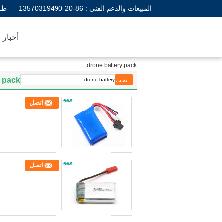
المبيعات والدعم الفنى :
86-20-13570319490
طل
أخبار
drone battery pack
y pack
اتصل
اتصل