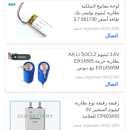
لوحة مفاتيح لاسلكية
بطارية ليثيوم بوليمر بنك
9
طاقة أصغر 581730 3.7
حزمة بطارية الدراجة
فولت 250 مللي أمبير
negotiable MOQ:3000 قطعة
اتصال
الكهربائية
3.6V ليثيوم AA Li SOCL2
بطارية حزمة ER14505
ER14505M مع دبوس
تبويب JST موليكس
9
negotiable MOQ:500 قطعة
موصل التوصيل
اتصال
بطارية سيارة RC
رقيقة رقيقة نوع بطارية
ليثيوم المنغنيز 3V
CP603450 للعلامة
الإلكترونية النشطة
negotiable MOQ:1000 قطعة