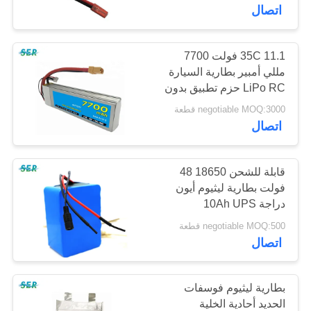
ضبط
اتصال
الجودة
35C 11.1 فولت 7700
65
مللي أمبير بطارية السيارة
اتصل
LiPo RC حزم تطبيق بدون
بطارية ليثيوم بوليمر
بنا
طيار كوادكوبتر
negotiable MOQ:3000 قطعة
اتصال
أخبار
قابلة للشحن 18650 48
طلب
فولت بطارية ليثيوم أيون
دراجة 10Ah UPS
6
اقتباس
للروبوتات / النظام
negotiable MOQ:500 قطعة
الشمسي
اتصال
بطارية ليثيوم 9 فولت
خريطة
الموقع
بطارية ليثيوم فوسفات
الحديد أحادية الخلية