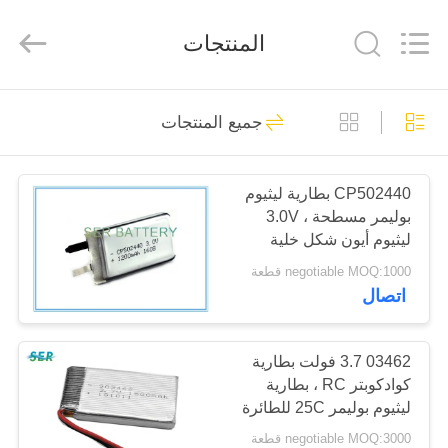
Guangzhou
Serui
Battery
المنتجات
Technology
Co,.Ltd.
All
Rights
Reserved.
منزل
156
جميع المنتجات
بطارية Li SOCL2
المنتجات
CP502440 بطارية ليثيوم
بوليمر مسطحة ، 3.0V
حول
ليثيوم أيون شكل خلية
بنا
مسطحة حسب الطلب
negotiable MOQ:1000 قطعة
اتصال
14
جولة
في
03462 3.7 فولت بطارية
بطارية ليثيوم MNO2
كوادكوبتر RC ، بطارية
المعمل
ليثيوم بوليمر 25C للطائرة
بدون طيار
negotiable MOQ:3000 قطعة