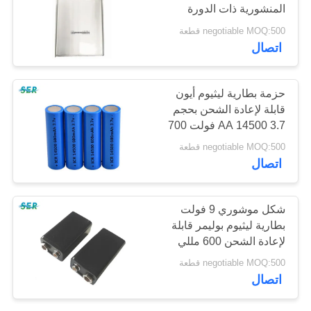
المنشورية ذات الدورة
PRIVACY
العميقة 72161227 سعة
negotiable MOQ:500 قطعة
POLICY
كبيرة 3.2 فولت 20 أمبير
12
اتصال
بطارية ليثيوم أيون
حزمة بطارية ليثيوم أيون
قابلة لإعادة الشحن بحجم
AA 14500 3.7 فولت 700
مللي أمبير لفرشاة الأسنان
negotiable MOQ:500 قطعة
الكهربائية
اتصال
12
شكل موشوري 9 فولت
بطارية ليثيوم
بطارية ليثيوم بوليمر قابلة
لإعادة الشحن 600 مللي
LifePO4
أمبير نوع الطاقة العالية
negotiable MOQ:500 قطعة
اتصال