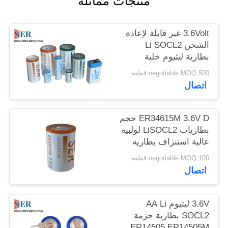
منتجات مماثلة
PRIVACY
POLICY
3.6Volt غير قابلة لإعادة
الشحن Li SOCL2
بطارية ليثيوم خلية
كلوريد ثيونيل لمقياس
negotiable MOQ:500 قطعة
ذكي
اتصال
ER34615M 3.6V D حجم
بطاريات LiSOCL2 لولبية
عالية استنزاف بطارية
ليثيوم كلوريد ثيونيل
negotiable MOQ:100 قطعة
اتصال
3.6V ليثيوم AA Li
SOCL2 بطارية حزمة
ER14505 ER14505M