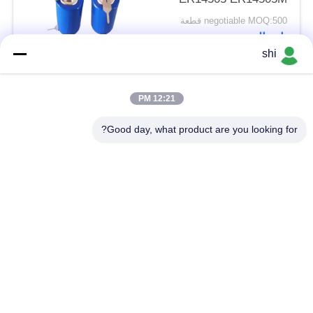
مع دبوس تبويب JST
negotiable MOQ:500 قطعة
موليكس موصل التوصيل
اتصال
shi
فئات شعبية
جميع
12:21 PM
Good day, what product are you looking for?
بطارية Li SOCL2
بطارية ليثيوم MNO2
بطارية ليثيوم بوليمر
بطارية ليثيوم 9 فولت
بطارية ليثيوم أيون
بطارية ليثيوم LifePO4
حزمة بطارية الدراجة
بطارية سيارة RC
الكهربائية