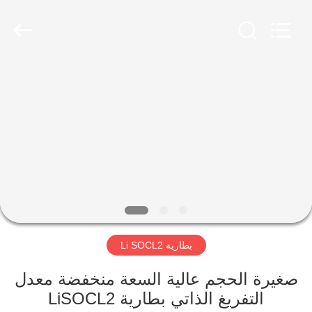
Guangzhou
Serui
Battery
Technology
Co,.Ltd.
All
Rights
Reserved.
منزل
المنتجات
حول
بنا
جولة
بطارية Li SOCL2
في
المعمل
صغيرة الحجم عالية السعة منخفضة معدل
التفريغ الذاتي بطارية LiSOCL2