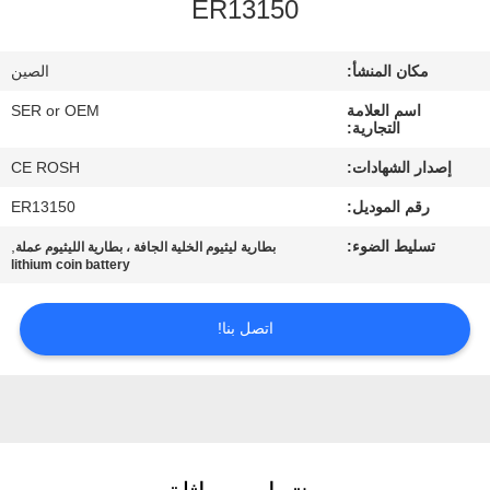
ER13150
ضبط
الجودة
مكان المنشأ:
الصين
اسم العلامة
SER or OEM
اتصل
التجارية:
بنا
إصدار الشهادات:
CE ROSH
رقم الموديل:
ER13150
أخبار
تسليط الضوء:
,
بطارية ليثيوم الخلية الجافة ، بطارية الليثيوم عملة
lithium coin battery
طلب
اتصل بنا!
اقتباس
خريطة
الموقع