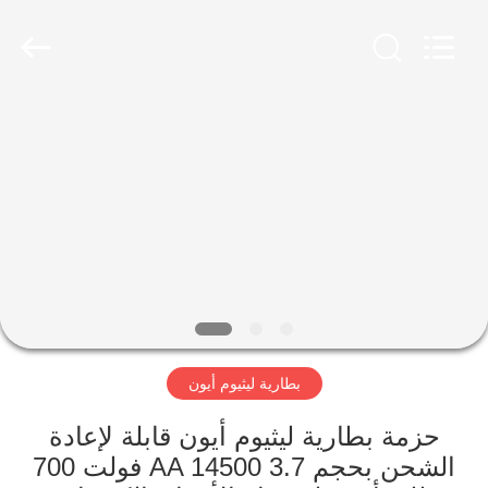
Guangzhou
Serui
Battery
Technology
Co,.Ltd.
All
Rights
Reserved.
منزل
المنتجات
حول
بنا
جولة
بطارية ليثيوم أيون
في
المعمل
حزمة بطارية ليثيوم أيون قابلة لإعادة
الشحن بحجم AA 14500 3.7 فولت 700