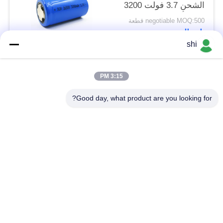
الشحن 3.7 فولت 3200
مللي أمبير في الساعة
negotiable MOQ:500 قطعة
حجم D 26500 خلية
اتصال
أسطوانية لضوء الفلاش
shi
فئات شعبية
جميع
3:15 PM
Good day, what product are you looking for?
بطارية Li SOCL2
بطارية ليثيوم MNO2
بطارية ليثيوم بوليمر
بطارية ليثيوم 9 فولت
بطارية ليثيوم أيون
بطارية ليثيوم LifePO4
حزمة بطارية الدراجة
بطارية سيارة RC
الكهربائية