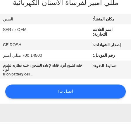
مللي أمبير لفرشاة الأسنان الكهربائية
ضبط
الجودة
مكان المنشأ:
الصين
اسم العلامة
SER or OEM
اتصل
التجارية:
بنا
إصدار الشهادات:
CE ROSH
رقم الموديل:
14500 700 مللي أمبير
أخبار
تسليط الضوء:
خلية ليثيوم أيون قابلة لإعادة الشحن ، خلية بطارية ليثيوم
أيون
,
li ion battery cell
طلب
اقتباس
اتصل بنا!
خريطة
الموقع