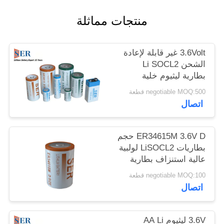
PRIVACY
منتجات مماثلة
POLICY
3.6Volt غير قابلة لإعادة
الشحن Li SOCL2
بطارية ليثيوم خلية
كلوريد ثيونيل لمقياس
negotiable MOQ:500 قطعة
ذكي
اتصال
ER34615M 3.6V D حجم
بطاريات LiSOCL2 لولبية
عالية استنزاف بطارية
ليثيوم كلوريد ثيونيل
negotiable MOQ:100 قطعة
اتصال
3.6V ليثيوم AA Li