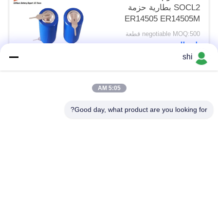
SOCL2 بطارية حزمة
ER14505 ER14505M
مع دبوس تبويب JST
negotiable MOQ:500 قطعة
موليكس موصل التوصيل
اتصال
shi
فئات شعبية
جميع
5:05 AM
Good day, what product are you looking for?
بطارية Li SOCL2
بطارية ليثيوم MNO2
بطارية ليثيوم بوليمر
بطارية ليثيوم 9 فولت
بطارية ليثيوم أيون
بطارية ليثيوم LifePO4
حزمة بطارية الدراجة
بطارية سيارة RC
الكهربائية