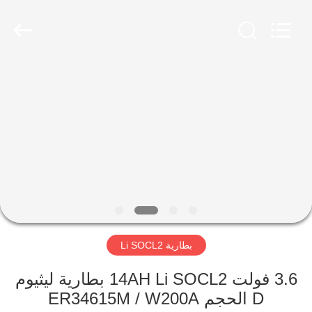
Guangzhou
Serui
Battery
Technology
Co,.Ltd.
All
Rights
Reserved.
منزل
المنتجات
حول
بنا
جولة
بطارية Li SOCL2
في
المعمل
3.6 فولت 14AH Li SOCL2 بطارية ليثيوم
D الحجم ER34615M / W200A