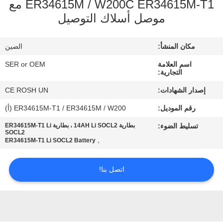
ER34615M / W200C ER34615M-T1 مع
ضبط
موصل أسلاك التوصيل
الجودة
مكان المنشأ:
الصين
اتصل
اسم العلامة
SER or OEM
بنا
التجارية:
إصدار الشهادات:
CE ROSH UN
أخبار
رقم الموديل:
ER34615M-T1 / ER34615M / W200 (أ)
تسليط الضوء:
بطارية 14AH Li SOCL2 ، بطارية ER34615M-T1 Li
SOCL2
طلب
,
ER34615M-T1 Li SOCL2 Battery
اقتباس
اتصل بنا!
خريطة
الموقع