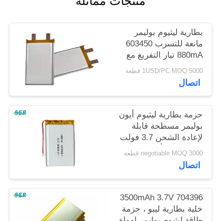
منتجات مماثلة
PRIVACY
POLICY
بطارية ليثيوم بوليمر
مانعة للتسرب 603450
880mA تيار التفريغ مع
سلك Pcband
1USD/PC MOQ:5000 قطعة
اتصال
حزمة بطارية ليثيوم أيون
بوليمر مسطحة قابلة
لإعادة الشحن 3.7 فولت
4000 مللي أمبير في
negotiable MOQ:3000 قطعة
الساعة للمعدات الطبية
اتصال
704396 3500mAh 3.7V
خلية بطارية ليبو ، حزمة
طاقة ليثيوم بوليمر لهواة