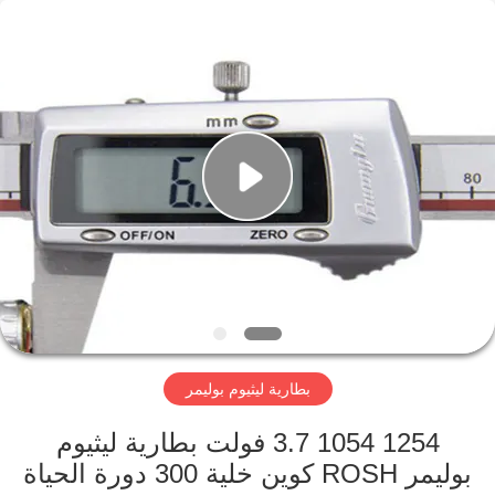
Guangzhou
Serui
Battery
Technology
Co,.Ltd.
All
Rights
Reserved.
منزل
المنتجات
حول
بنا
جولة
بطارية ليثيوم بوليمر
في
المعمل
1254 1054 3.7 فولت بطارية ليثيوم
بوليمر ROSH كوين خلية 300 دورة الحياة