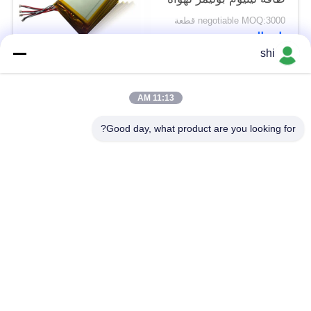
جمع البيانات
negotiable MOQ:3000 قطعة
اتصال
shi
فئات شعبية
جميع
11:13 AM
Good day, what product are you looking for?
بطارية Li SOCL2
بطارية ليثيوم MNO2
بطارية ليثيوم بوليمر
بطارية ليثيوم 9 فولت
بطارية ليثيوم أيون
بطارية ليثيوم LifePO4
حزمة بطارية الدراجة
بطارية سيارة RC
الكهربائية