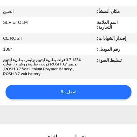
ضبط
مكان المنشأ:
الصين
الجودة
اسم العلامة
SER or OEM
التجارية:
اتصل
إصدار الشهادات:
CE ROSH
بنا
رقم الموديل:
1054
تسليط الضوء:
1254 3.7 فولت بطارية ليثيوم بوليمر ، بطارية ليثيوم
أخبار
بوليمر ROSH 3.7 فولت ، بطارية روش 3.7 فولت
,
,
ROSH 3.7 Volt Lithium Polymer Battery
ROSH 3.7 volt battery
طلب
اتصل بنا!
اقتباس
خريطة
الموقع