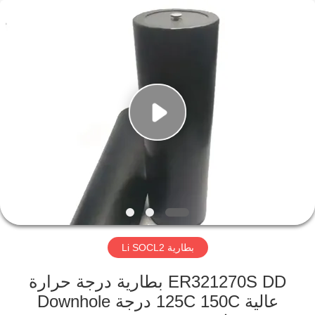
Guangzhou
Serui
Battery
Technology
Co,.Ltd.
All
Rights
Reserved.
منزل
المنتجات
حول
بنا
جولة
بطارية Li SOCL2
في
المعمل
ER321270S DD بطارية درجة حرارة
عالية 125C 150C درجة Downhole