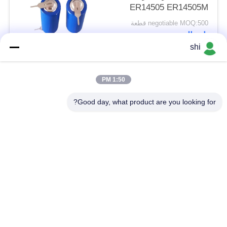
ER14505 ER14505M
مع دبوس تبويب JST
negotiable MOQ:500 قطعة
موليكس موصل التوصيل
اتصال
shi
فئات شعبية
جميع
1:50 PM
Good day, what product are you looking for?
بطارية Li SOCL2
بطارية ليثيوم MNO2
بطارية ليثيوم بوليمر
بطارية ليثيوم 9 فولت
بطارية ليثيوم أيون
بطارية ليثيوم LifePO4
حزمة بطارية الدراجة
بطارية سيارة RC
الكهربائية