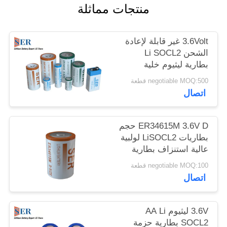
منتجات مماثلة
PRIVACY
POLICY
3.6Volt غير قابلة لإعادة
الشحن Li SOCL2
بطارية ليثيوم خلية
كلوريد ثيونيل لمقياس
negotiable MOQ:500 قطعة
ذكي
اتصال
ER34615M 3.6V D حجم
بطاريات LiSOCL2 لولبية
عالية استنزاف بطارية
ليثيوم كلوريد ثيونيل
negotiable MOQ:100 قطعة
اتصال
3.6V ليثيوم AA Li
SOCL2 بطارية حزمة