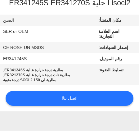
Lisocl2 خلية ER341245S ER341270S
ضبط
الجودة
مكان المنشأ:
الصين
اسم العلامة
SER or OEM
اتصل
التجارية:
بنا
إصدار الشهادات:
CE ROSH UN MSDS
رقم الموديل:
ER341245S
أخبار
تسليط الضوء:
,
بطارية درجة حرارة عالية ER341245S
,
بطارية ذات درجة حرارة عالية ER321270S
بطارية لي SOCL2 150 درجة مئوية
طلب
اقتباس
اتصل بنا!
خريطة
الموقع