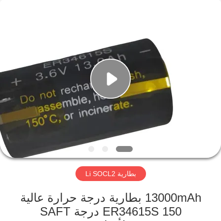
Guangzhou
Serui
Battery
Technology
Co,.Ltd.
All
Rights
Reserved.
منزل
المنتجات
حول
بنا
جولة
بطارية Li SOCL2
في
المعمل
13000mAh بطارية درجة حرارة عالية
ER34615S 150 درجة SAFT