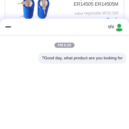
ER14505 ER14505M
مع دبوس تبويب JST
negotiable MOQ:500 قطعة
موليكس موصل التوصيل
اتصال
shi
فئات شعبية
جميع
6:29 PM
Good day, what product are you looking for?
بطارية Li SOCL2
بطارية ليثيوم MNO2
بطارية ليثيوم بوليمر
بطارية ليثيوم 9 فولت
بطارية ليثيوم أيون
بطارية ليثيوم LifePO4
حزمة بطارية الدراجة
بطارية سيارة RC
الكهربائية