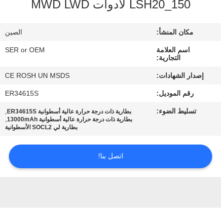
LSH20_150 لأدوات MWD LWD
ضبط
الجودة
مكان المنشأ:
الصين
اسم العلامة
SER or OEM
اتصل
التجارية:
بنا
إصدار الشهادات:
CE ROSH UN MSDS
رقم الموديل:
ER34615S
أخبار
تسليط الضوء:
,
بطارية ذات درجة حرارة عالية أسطوانية ER34615S
,
بطارية ذات درجة حرارة عالية أسطوانية 13000mAh
بطارية لي SOCL2 الأسطوانية
طلب
اقتباس
اتصل بنا!
خريطة
الموقع