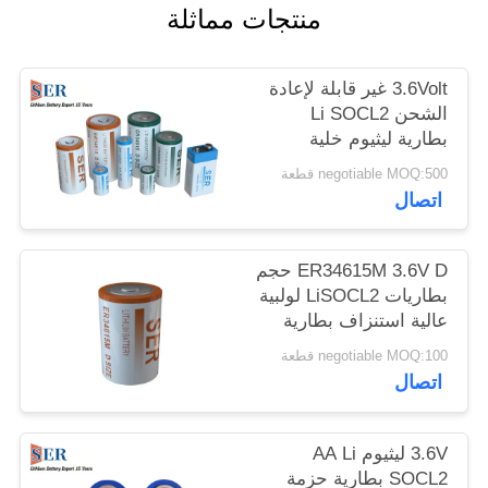
منتجات مماثلة
PRIVACY
POLICY
3.6Volt غير قابلة لإعادة
الشحن Li SOCL2
بطارية ليثيوم خلية
كلوريد ثيونيل لمقياس
negotiable MOQ:500 قطعة
ذكي
اتصال
ER34615M 3.6V D حجم
بطاريات LiSOCL2 لولبية
عالية استنزاف بطارية
ليثيوم كلوريد ثيونيل
negotiable MOQ:100 قطعة
اتصال
3.6V ليثيوم AA Li
SOCL2 بطارية حزمة