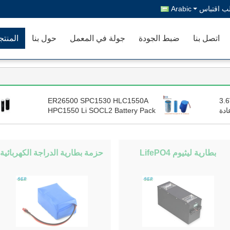
ب اقتباس
Arabic
اتصل بنا
ضبط الجودة
جولة في المعمل
حول بنا
المنت
ER26500 SPC1530 HLC1550A
3.6V Er26500 SPC1520 Li Socl2
ادة
HPC1550 Li SOCL2 Battery Pack
إنترنت
Hybrid Pulse Capacitor لمنتج IOT
ياء
بطارية ليثيوم LifePO4
حزمة بطارية الدراجة الكهربائية