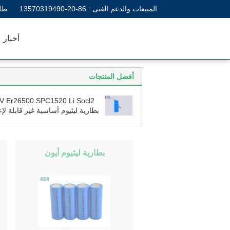
المبيعات والدعم الفنى :
86-20-13570319490
طل
أخبار
أفضل المنتجات
بطارية ليثيوم أساسية غير قابلة لإع
الشحن 8500mAh لمقياس 
الأش
بطارية ليثيوم أيون