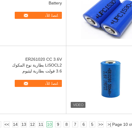
Battery
ﺎﺘﺼﻟ ﺍﻶﻧ
ER261020 CC 3.6V
LiSOCL2 بطارية نوع المكوك
3.6 فولت بطارية ليثيوم
ﺎﺘﺼﻟ ﺍﻶﻧ
>>
14
13
12
11
10
9
8
7
6
5
<<
|<
Page 10 o