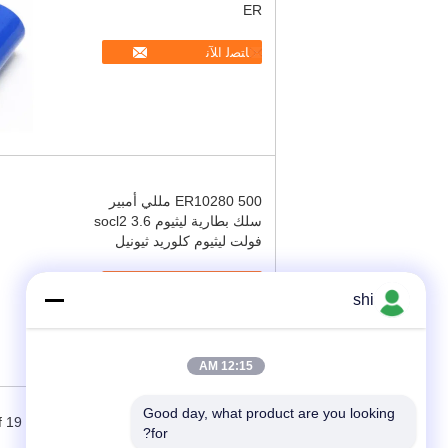
ER
ﺎﺘﺼﻟ ﺍﻶﻧ
ER10280 500 مللي أمبير
سلك بطارية ليثيوم socl2 3.6
فولت ليثيوم كلوريد ثيونيل
ﺎﺘﺼﻟ ﺍﻶﻧ
shi
12:15 AM
Good day, what product are you looking 
f 19
for?