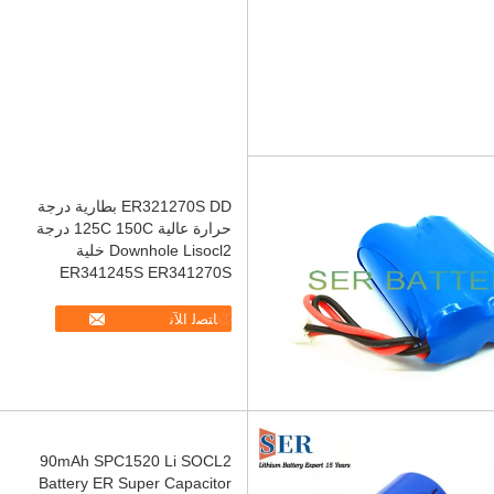
ER321270S DD بطارية درجة
حرارة عالية 125C 150C درجة
Downhole Lisocl2 خلية
ER341245S ER341270S
ﺎﺘﺼﻟ ﺍﻶﻧ
90mAh SPC1520 Li SOCL2
Battery ER Super Capacitor