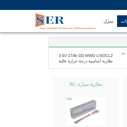
جات
منزل
3.6V 27Ah DD MWD LISOCL2
بطارية أساسية درجة حرارة عالية
ER321270S للنفط والغاز
بطارية سيارة RC