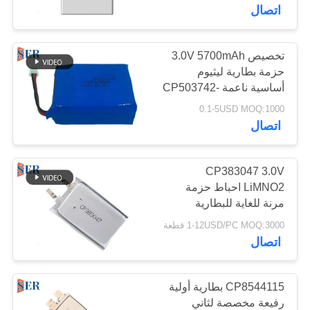
ضبط
اتصال
الجودة
تخصيص 3.0V 5700mAh
65
حزمة بطارية ليثيوم
اتصل
أساسية ناعمة CP503742-
بطارية ليثيوم بوليمر
بنا
3p
0.1-5USD MOQ:1000
اتصال
أخبار
CP383047 3.0V
طلب
LiMNO2 احباط حزمة
مرنة للغاية للبطارية
6
اقتباس
1-12USD/PC MOQ:3000 قطعة
اتصال
بطارية ليثيوم 9 فولت
خريطة
الموقع
CP8544115 بطارية أولية
رفيعة مخصصة لثاني