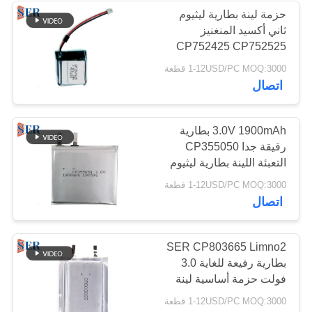
حزمة لينة بطارية ليثيوم
ثاني أكسيد المنغنيز
9
CP752425 CP752525
حزمة بطارية الدراجة
بطارية جراب 3 فولت غير
1-12USD/PC MOQ:3000 قطعة
قابلة لإعادة الشحن
اتصال
الكهربائية
3.0V 1900mAh بطارية
رقيقة جدا CP355050
التعبئة اللينة بطارية ليثيوم
منغنيز ثاني أكسيد المنغنيز
9
1-12USD/PC MOQ:3000 قطعة
اتصال
بطارية سيارة RC
SER CP803665 Limno2
بطارية رفيعة للغاية 3.0
فولت حزمة أساسية لينة
بطارية ليثيوم المنغنيز
1-12USD/PC MOQ:3000 قطعة