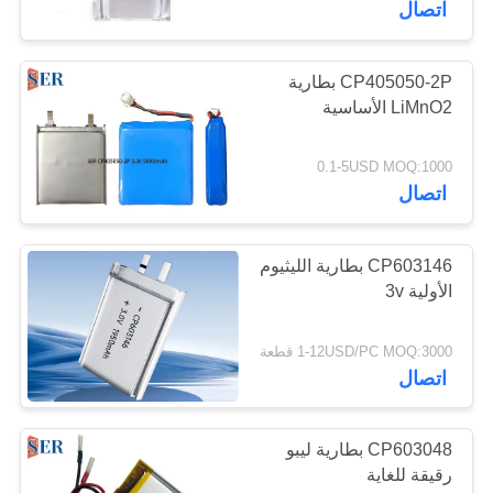
اتصال
10
CP405050-2P بطارية
بطارية RC بدون طيار
LiMnO2 الأساسية
0.1-5USD MOQ:1000
اتصال
CP603146 بطارية الليثيوم
49
الأولية 3v
بطارية رفيعة للغاية
1-12USD/PC MOQ:3000 قطعة
اتصال
CP603048 بطارية ليبو
رقيقة للغاية