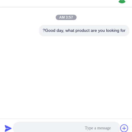
فئات شعبية
جميع
3:57 AM
Good day, what product are you looking for?
بطارية Li SOCL2
بطارية ليثيوم MNO2
بطارية ليثيوم بوليمر
بطارية ليثيوم 9 فولت
بطارية ليثيوم أيون
بطارية ليثيوم LifePO4
حزمة بطارية الدراجة
بطارية سيارة RC
الكهربائية
الاشتراك