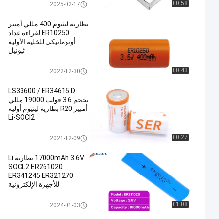
بطارية رفيعة للغاية
00:58
2025-02-17
بطارية ليثيوم 400 مللي أمبير
ER10250 لقراءة عداد
أوتوماتيكي للخلية الأولية
ثيونيل
بطارية Li SOCL2
00:43
2022-12-30
LS33600 / ER34615 D
بحجم 3.6 فولت 19000 مللي
أمبير R20 بطارية ليثيوم أولية
Li-SOCI2
بطارية Li SOCL2
00:27
2021-12-09
17000mAh 3.6V بطارية Li
SOCL2 ER261020
ER341245 ER321270
للأجهزة الإلكترونية
بطارية Li SOCL2
01:08
2024-01-03