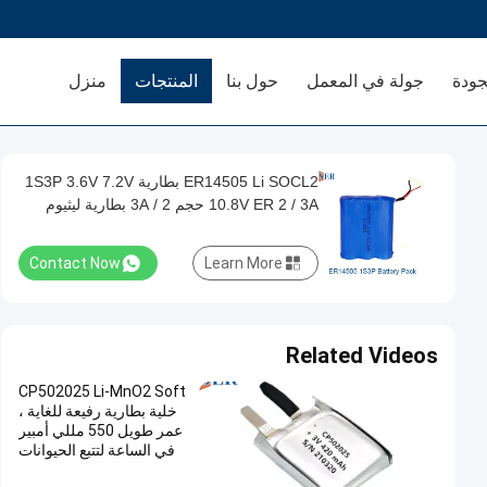
جودة
جولة في المعمل
حول بنا
المنتجات
منزل
ER14505 Li SOCL2 بطارية 1S3P 3.6V 7.2V
10.8V ER 2 / 3A حجم 2 / 3A بطارية ليثيوم
معدن
Contact Now
Learn More
Related Videos
CP502025 Li-MnO2 Soft
خلية بطارية رفيعة للغاية ،
عمر طويل 550 مللي أمبير
في الساعة لتتبع الحيوانات