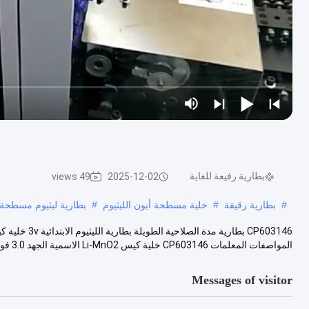
بطارية رفيعة للغاية
49 views
2025-12-02
#
بطارية رقيقة
#
خلية مسطحة أيون الليثيوم
#
بطارية ليثيوم مسطحة
المواصفات المعلمات CP603146 خلية كيس Li-MnO2 الاسمية الجهد 3.0 فول...
Messages of visitor