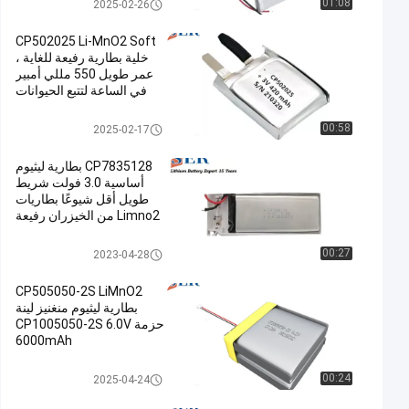
بطارية رفيعة للغاية
01:08
2025-02-26
CP502025 Li-MnO2 Soft
خلية بطارية رفيعة للغاية ،
عمر طويل 550 مللي أمبير
في الساعة لتتبع الحيوانات
بطارية رفيعة للغاية
00:58
2025-02-17
CP7835128 بطارية ليثيوم
أساسية 3.0 فولت شريط
طويل أقل شيوعًا بطاريات
Limno2 من الخيزران رفيعة
جدًا
بطارية رفيعة للغاية
00:27
2023-04-28
CP505050-2S LiMnO2
بطارية ليثيوم منغنيز لينة
حزمة CP1005050-2S 6.0V
6000mAh
بطارية رفيعة للغاية
00:24
2025-04-24