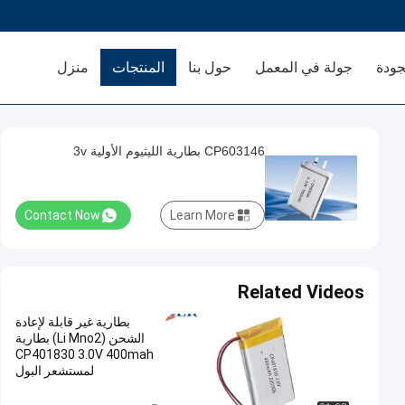
جودة
جولة في المعمل
حول بنا
المنتجات
منزل
CP603146 بطارية الليثيوم الأولية 3v
Contact Now
Learn More
Related Videos
بطارية غير قابلة لإعادة
الشحن (Li Mno2) بطارية
CP401830 3.0V 400mah
لمستشعر البول