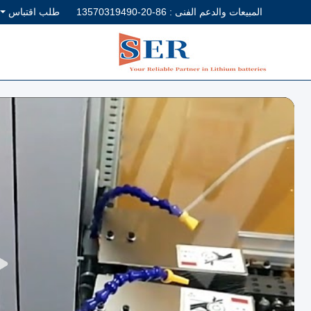
المبيعات والدعم الفنى :
86-20-13570319490
طلب اقتباس