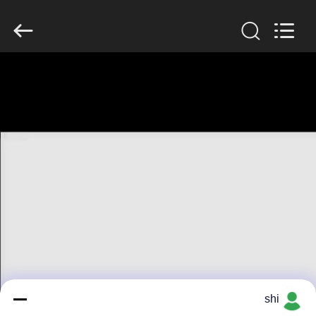
Guangzhou
Serui
Battery
Technology
Co,.Ltd.
All
Rights
Reserved.
منزل
المنتجات
حول
بنا
جولة
في
المعمل
shi