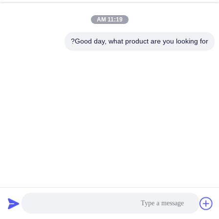
ضبط
11:19 AM
الجودة
Good day, what product are you looking for?
اتصل
بنا
أخبار
طلب
اقتباس
CP1003742 Li MnO2 بطارية ليثيوم غير قابلة لإعادة الشحن 3
خريطة
فولت بطارية أساسية ناعمة
بطارية رفيعة للغاية
2025-04-22
الموقع